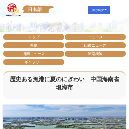
language
トップ
ニュース
映像
山東ニュース
済南ニュース
済南概観
ギャラリー
歴史ある漁港に夏のにぎわい 中国海南省
瓊海市