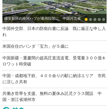
雄安新区の南河ハブが運用段階に 中国河北省
中国外交部、日本の防衛白書に反論 既に厳正な申し入
れ
米国在住のパンダ「宝力」が５歳に
中国新疆・重慶間の超高圧直流送電、受電量３００億キ
ロワット時突破
中国・成都地下鉄、４００余りの駅に納涼エリア 市民
に涼しさ共有
共働き世帯を支援、無料の夏休み託児クラス開設 中
国・浙江省湖州市