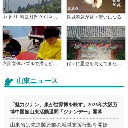
中 헝산, 폭포처럼 쏟아져 내
泉城春意が益々濃いになる
리는 구름
六面立体パズルで描くビン
代々に恩恵を与えてきた
ドゥンドゥン 寧夏回族自
「鰲魚舞」
治区銀川市
山東ニュース
「魅力ジナン、泉が世界博を映す」2025年大阪万
博中国館山東活動週間「ジナンデー」開幕
山東省は先進製造業の就職支援行動を開始