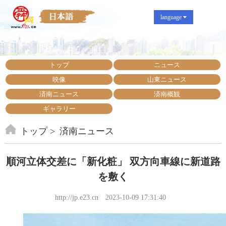
language
トップ
ニュース
映像
山東ニュース
済南ニュース
済南概観
ギャラリー
トップ
済南ニュース
順河立体交差に「新化粧」 双方向車線に新道路
を敷く
http://jp.e23.cn
2023-10-09 17:31:40