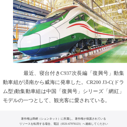
最近、寝台付きC937次長編「復興号」動集
動車組が済南から威海に発車した。CR200 J3-C(ドラ
ム型)動集動車組は中国「復興号」シリーズ「網紅」
モデルの一つとして、観光客に愛されている。
著作権は舜網（シュンネット）に所属し、著作権が保護されている
リソースを転用する場合、電話（0531-67976123）へ連絡してください