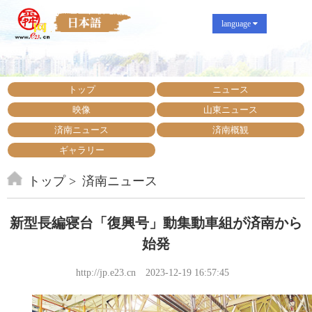
language
トップ
ニュース
映像
山東ニュース
済南ニュース
済南概観
ギャラリー
トップ
済南ニュース
新型長編寝台「復興号」動集動車組が済南から
始発
http://jp.e23.cn
2023-12-19 16:57:45