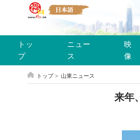
トッ
ニュー
映
プ
ス
像
トップ
山東ニュース
来年