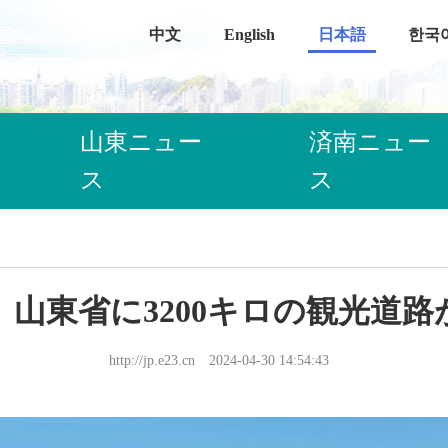
中文
English
日本語
한국
山東ニュー
済南ニュー
ス
ス
、山東省に3200キロの観光道路
http://jp.e23.cn
2024-04-30 14:54:43