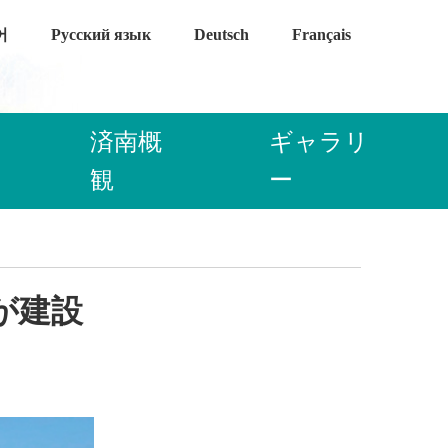
어
Русский язык
Deutsch
Français
済南概
ギャラリ
観
ー
が建設