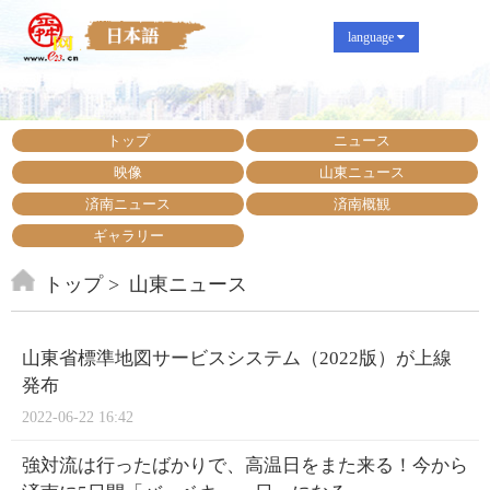
language
トップ
ニュース
映像
山東ニュース
済南ニュース
済南概観
ギャラリー
トップ
山東ニュース
山東省標準地図サービスシステム（2022版）が上線
発布
2022-06-22 16:42
強対流は行ったばかりで、高温日をまた来る！今から