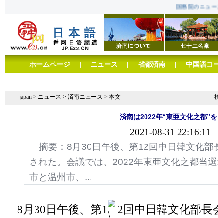
国務院のニュース
ホームページ
|
ニュース
|
省都済南
|
中国語コ
「泉城風尚」国際ファッションウィーク
子年を楽しむ
japan
>
ニュース
>
済南ニュース
> 本文
済南は2022年“東亜文化之都”
2021-08-31 22:16:11
摘要：
8月30日午後、第12回中日韓文化
された。会議では、2022年東亜文化之都当
市と温州市、...
8月30日午後、第1
2回中日韓文化部長